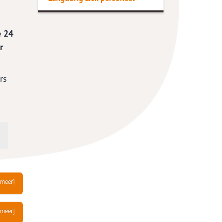
e 24
r
rs
 meer]
 meer]