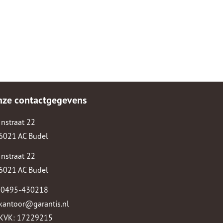
nze contactgegevens
Instraat 22
6021 AC Budel
Instraat 22
6021 AC Budel
0495-430218
kantoor@garantis.nl
KVK: 17229215