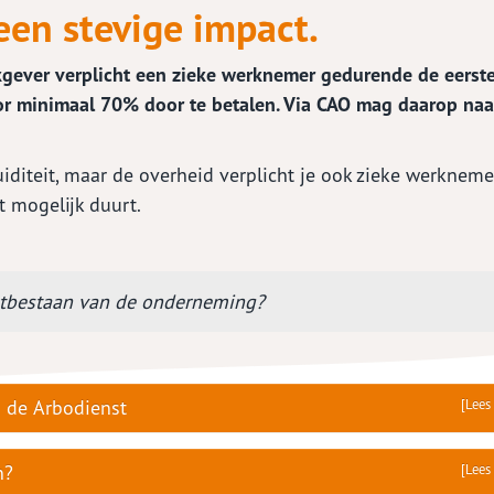
een stevige impact.
diet
kgever verplicht een zieke werknemer gedurende de eerst
ken je krediet maximum
oor minimaal 70% door te betalen. Via CAO mag daarop naa
raagformulier
uct vergelijker
uiditeit, maar de overheid verplicht je ook zieke werkneme
t mogelijk duurt.
rtbestaan van de onderneming?
n de Arbodienst
[Lees
n?
[Lees