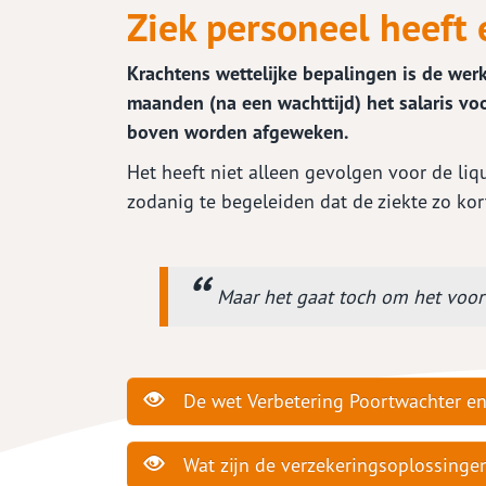
Ziek personeel heeft 
Verduurzamen
Zó makkelijk...
Kre
Krachtens wettelijke bepalingen is de wer
Verduurzaam je woning
Onze service App
Bere
maanden (na een wachttijd) het salaris v
Aanv
boven worden afgeweken.
Prod
Het heeft niet alleen gevolgen voor de liq
zodanig te begeleiden dat de ziekte zo kor
Maar het gaat toch om het voo
De wet Verbetering Poortwachter e
Wat zijn de verzekeringsoplossinge