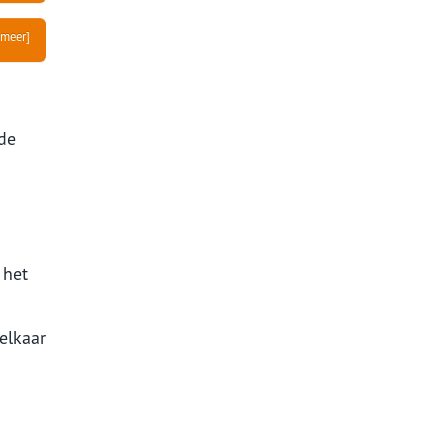
 meer]
 de
 het
elkaar