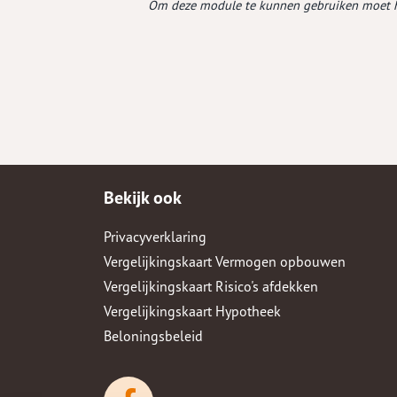
Om deze module te kunnen gebruiken moet h
Verduurzamen
Zó makkelijk...
Kre
Verduurzaam je woning
Onze service App
Bere
Aanv
Prod
Bekijk ook
Privacyverklaring
Vergelijkingskaart Vermogen opbouwen
Vergelijkingskaart Risico's afdekken
Vergelijkingskaart Hypotheek
Beloningsbeleid