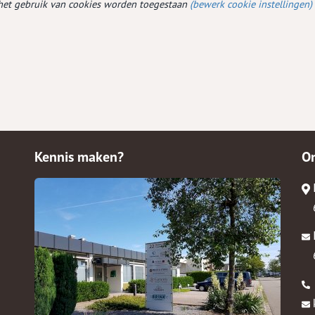
et gebruik van cookies worden toegestaan
(bewerk cookie instellingen)
diet
ken je krediet maximum
raagformulier
uct vergelijker
Kennis maken?
O