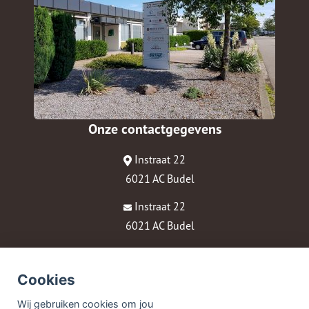
Onze contactgegevens
Instraat 22
6021 AC Budel
Instraat 22
6021 AC Budel
0495-430218
kantoor@garantis.nl
Cookies
KVK: 17229215
Wij gebruiken cookies om jou